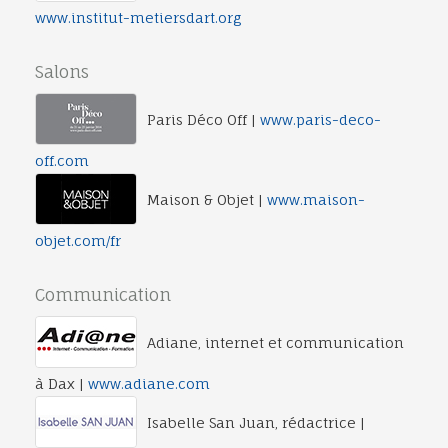
www.institut-metiersdart.org
Salons
Paris Déco Off |
www.paris-deco-
off.com
Maison & Objet |
www.maison-
objet.com/fr
Communication
Adiane, internet et communication
à Dax |
www.adiane.com
Isabelle San Juan, rédactrice |