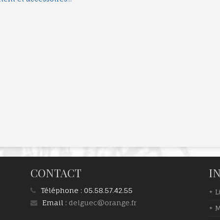
CONTACT
I
Téléphone :
05.58.57.42.55
+ L
Email :
delguec@orange.fr
+ M