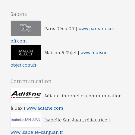
Salons
Paris Déco Off |
www.paris-deco-
off.com
Maison & Objet |
www.maison-
objet.com/fr
Communication
Adiane, internet et communication
à Dax |
www.adiane.com
Isabelle San Juan, rédactrice |
www.isabelle-sanjuan.fr