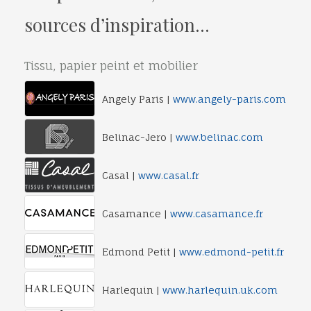
sources d’inspiration…
Tissu, papier peint et mobilier
Angely Paris |
www.angely-paris.com
Belinac-Jero |
www.belinac.com
Casal |
www.casal.fr
Casamance |
www.casamance.fr
Edmond Petit |
www.edmond-petit.fr
Harlequin |
www.harlequin.uk.com