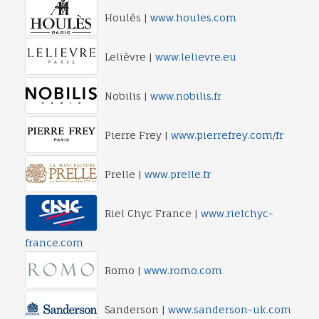
Houlès |
www.houles.com
Lelièvre |
www.lelievre.eu
Nobilis |
www.nobilis.fr
Pierre Frey |
www.pierrefrey.com/fr
Prelle |
www.prelle.fr
Riel Chyc France |
www.rielchyc-
france.com
Romo |
www.romo.com
Sanderson |
www.sanderson-uk.com