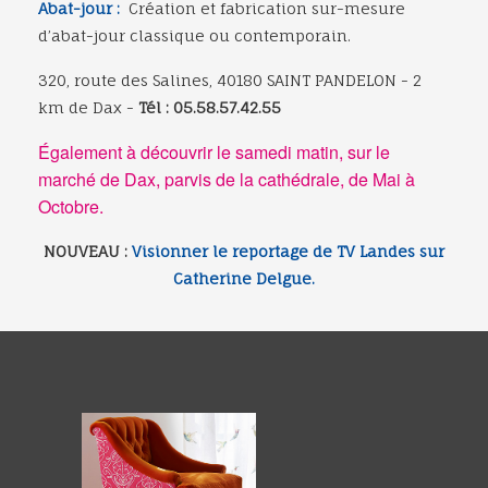
Abat-jour :
Création et fabrication sur-mesure
d’abat-jour classique ou contemporain.
320, route des Salines, 40180 SAINT PANDELON - 2
km de Dax -
Tél : 05.58.57.42.55
Également à découvrir le samedi matin, sur le
marché de Dax, parvis de la cathédrale, de Mai à
Octobre.
NOUVEAU :
Visionner le reportage de TV Landes sur
Catherine Delgue.